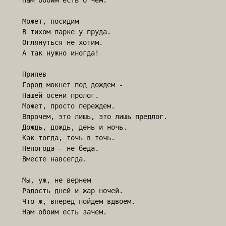
Нам обоим есть о чем.

Может, посидим

В тихом парке у пруда.

Оглянуться не хотим.

А так нужно иногда!

Припев

Город мокнет под дождем -

Нашей осени пролог.

Может, просто переждем.

Впрочем, это лишь, это лишь предлог.

Дождь, дождь, день и ночь.

Как тогда, точь в точь.

Непогода – не беда.

Вместе навсегда.

Мы, уж, не вернем

Радость дней и жар ночей.

Что ж, вперед пойдем вдвоем.

Нам обоим есть зачем.
