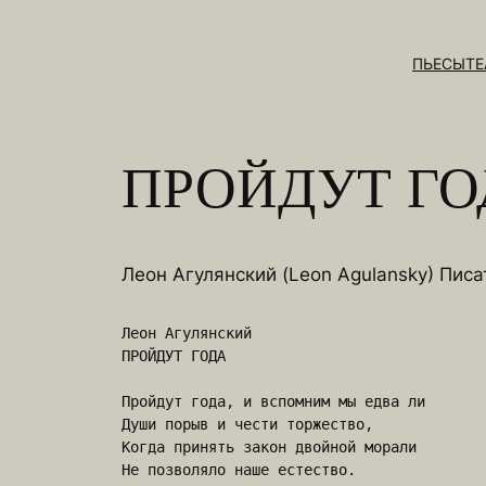
Перейти
к
ПЬЕСЫ
ТЕ
содержимому
ПРОЙДУТ ГО
Леон Агулянский (Leon Agulansky) Писа
Леон Агулянский

ПРОЙДУТ ГОДА

Пройдут года, и вспомним мы едва ли

Души порыв и чести торжество,

Когда принять закон двойной морали

Не позволяло наше естество.
