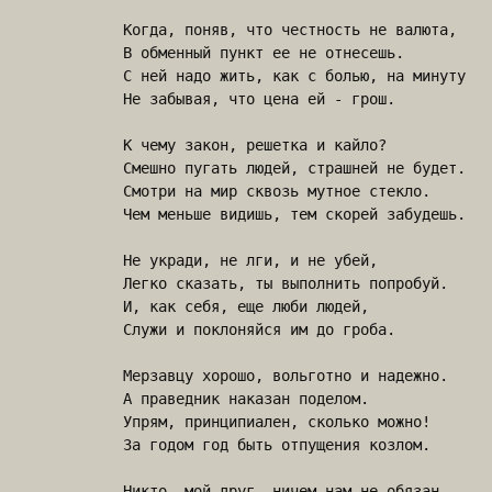
Когда, поняв, что честность не валюта,

В обменный пункт ее не отнесешь.

С ней надо жить, как с болью, на минуту

Не забывая, что цена ей - грош.

К чему закон, решетка и кайло?

Смешно пугать людей, страшней не будет.

Смотри на мир сквозь мутное стекло.

Чем меньше видишь, тем скорей забудешь.

Не укради, не лги, и не убей,

Легко сказать, ты выполнить попробуй.

И, как себя, еще люби людей,

Служи и поклоняйся им до гроба.

Мерзавцу хорошо, вольготно и надежно.

А праведник наказан поделом.

Упрям, принципиален, сколько можно!

За годом год быть отпущения козлом.

Никто, мой друг, ничем нам не обязан.
