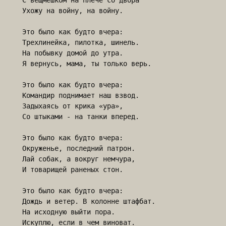
С вещмешком на плече со двора

Ухожу на войну, на войну. 

Это было как будто вчера:

Трехлинейка, пилотка, шинель.

На побывку домой до утра.

Я вернусь, мама, ты только верь.

Это было как будто вчера:

Командир поднимает наш взвод.

Задыхаясь от крика «ура»,

Со штыками - на танки вперед.

Это было как будто вчера:

Окруженье, последний патрон.

Лай собак, а вокруг немчура,

И товарищей раненых стон.

Это было как будто вчера:

Дождь и ветер. В колонне штафбат.

На исходную выйти пора.

Искуплю, если в чем виноват.
