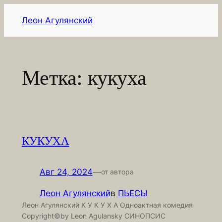
Перейти
Леон Агулянский
к
содержимому
Метка:
кукуха
КУКУХА
Авг 24, 2024
—
от автора
Леон Агулянский
в
ПЬЕСЫ
Леон Агулянский К У К У Х А Одноактная комедия
Copyright©by Leon Agulansky СИНОПСИС