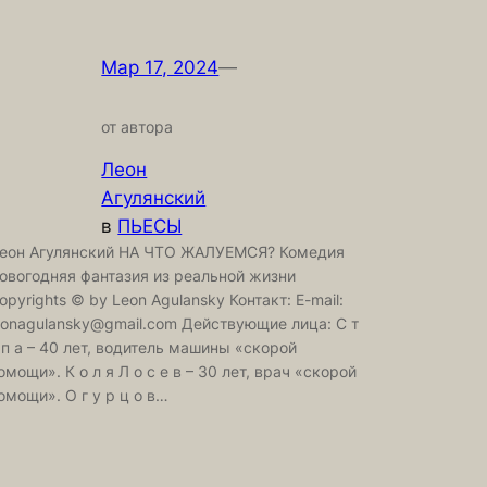
Мар 17, 2024
—
от автора
Леон
Агулянский
в
ПЬЕСЫ
еон Агулянский НА ЧТО ЖАЛУЕМСЯ? Комедия
овогодняя фантазия из реальной жизни
opyrights © by Leon Agulansky Контакт: E-mail:
eonagulansky@gmail.com Действующие лица: С т
 п а – 40 лет, водитель машины «скорой
омощи». К о л я Л о с е в – 30 лет, врач «скорой
омощи». О г у р ц о в…