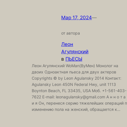
Мар 17, 2024
—
от автора
Леон
Агулянский
в
ПЬЕСЫ
Леон Агулянский WoMan(ВуМен) Монолог на
двоих Одноактная пьеса для двух актеров
Copyrights © by Leon Agulansky 2014 Контакт:
Agulansky Leon 450N Federal Hwy, unit 1113
Boynton Beach, FL 33435, USA Моб. +1-561-403-
7622 E-mail: leonagulansky@gmail.com А н н о т а
и я Он, перенеся серию тяжелейших операций 
изменению пола на женский, обращается к…