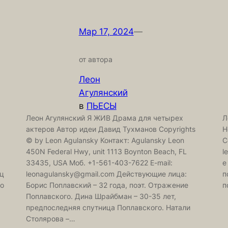
Мар 17, 2024
—
от автора
Леон
Агулянский
в
ПЬЕСЫ
Леон Агулянский Я ЖИВ Драма для четырех
Л
актеров Автор идеи Давид Тухманов Copyrights
Н
© by Leon Agulansky Контакт: Agulansky Leon
C
450N Federal Hwy, unit 1113 Boynton Beach, FL
l
33435, USA Моб. +1-561-403-7622 E-mail:
е
 ц
leonagulansky@gmail.com Действующие лица:
п
по
Борис Поплавский – 32 года, поэт. Отражение
п
Поплавского. Дина Шрайбман – 30-35 лет,
предпоследняя спутница Поплавского. Натали
Столярова –…