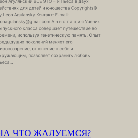
еон Агулянский ВСЁ ЭТО – Я Пьеса в двух
ействиях для детей и юношества Copyrights©
y Leon Agulansky Контакт: E-mail:
eonagulansky@gmail.com А н н о т а ц и я Ученик
ыпускного класса совершает путешествие во
ремени, используя генетическую память. Опыт
редыдущих поколений меняет его
ировоззрение, отношение к себе и
кружающим, позволяет сохранить любовь
ьеса…
НА ЧТО ЖАЛУЕМСЯ?