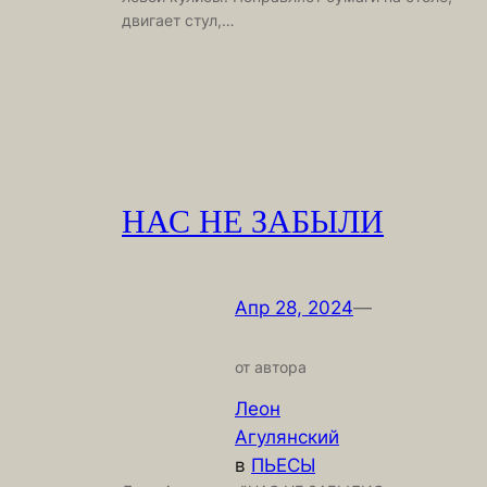
двигает стул,…
НАС НЕ ЗАБЫЛИ
Апр 28, 2024
—
от автора
Леон
Агулянский
в
ПЬЕСЫ