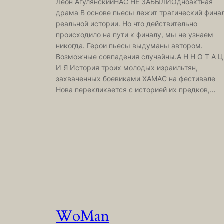
Леон АгулянскийНАС НЕ ЗАБЫЛИОдноактная
драма В основе пьесы лежит трагический фина
реальной истории. Но что действительно
происходило на пути к финалу, мы не узнаем
никогда. Герои пьесы выдуманы автором.
Возможные совпадения случайны.А Н Н О Т А Ц
И Я История троих молодых израильтян,
захваченных боевиками ХАМАС на фестивале
Нова перекликается с историей их предков,…
WoMan