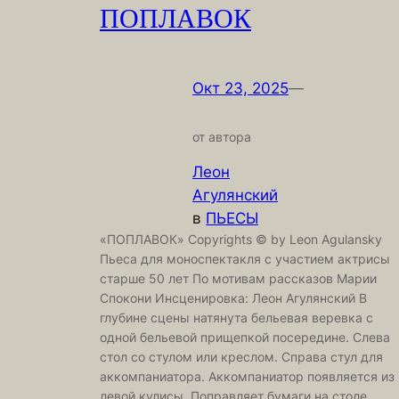
ПОПЛАВОК
Окт 23, 2025
—
от автора
Леон
Агулянский
в
ПЬЕСЫ
«ПОПЛАВОК» Copyrights © by Leon Agulansky
Пьеса для моноспектакля с участием актрисы
старше 50 лет По мотивам рассказов Марии
Спокони Инсценировка: Леон Агулянский В
глубине сцены натянута бельевая веревка с
одной бельевой прищепкой посередине. Слева
стол со стулом или креслом. Справа стул для
аккомпаниатора. Аккомпаниатор появляется из
левой кулисы. Поправляет бумаги на столе,