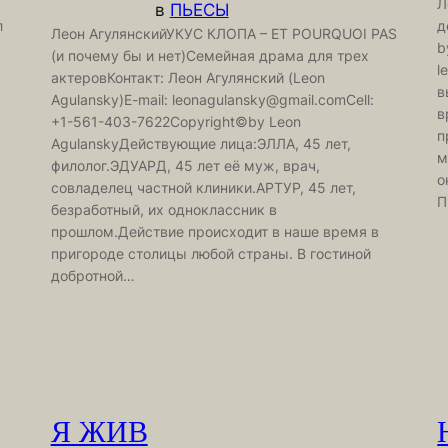
Л
в
ПЬЕСЫ
л
д
Леон АгулянскийУКУС КЛОПА – ET POURQUOI PAS
b
(и почему бы и нет)Семейная драма для трех
l
актеровКонтакт: Леон Агулянский (Leon
в
Agulansky)E-mail: leonagulansky@gmail.comCell:
в
+1-561-403-7622Copyright©by Leon
п
AgulanskyДействующие лица:ЭЛЛА, 45 лет,
м
филолог.ЭДУАРД, 45 лет её муж, врач,
о
совладелец частной клиники.АРТУР, 45 лет,
П
безработный, их одноклассник в
прошлом.Действие происходит в наше время в
пригороде столицы любой страны. В гостиной
добротной…
Я ЖИВ