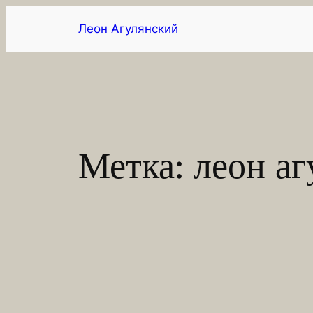
Перейти
Леон Агулянский
к
содержимому
Метка:
леон а