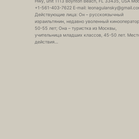
Hwy, unit 1113 Boynton Beach, FL 33435, USA Моб
+1-561-403-7622 E-mail: leonagulansky@gmail.c
Действующие лица: Он – русскоязычный
израильтянин, недавно уволенный кинооператор
50-55 лет; Она – туристка из Москвы,
учительница младших классов, 45-50 лет. Мест
действия…