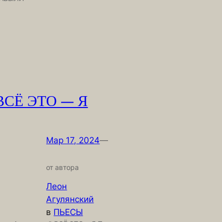
ВСЁ ЭТО — Я
Мар 17, 2024
—
от автора
Леон
Агулянский
в
ПЬЕСЫ