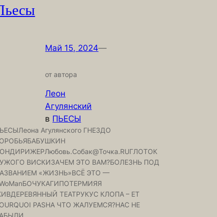
Пьесы
Май 15, 2024
—
от автора
Леон
Агулянский
в
ПЬЕСЫ
ЬЕСЫЛеона Агулянского ГНЕЗДО
ОРОБЬЯБАБУШКИН
ОНДИРИЖЕРЛюбовь.Собак@Точка.RUГЛОТОК
УЖОГО ВИСКИЗАЧЕМ ЭТО ВАМ?БОЛЕЗНЬ ПОД
АЗВАНИЕМ «ЖИЗНЬ»ВСЁ ЭТО —
WoManБОЧУКАГИПОТЕРМИЯЯ
ИВДЕРЕВЯННЫЙ ТЕАТРУКУС КЛОПА – ET
OURQUOI PASНА ЧТО ЖАЛУЕМСЯ?НАС НЕ
АБЫЛИ