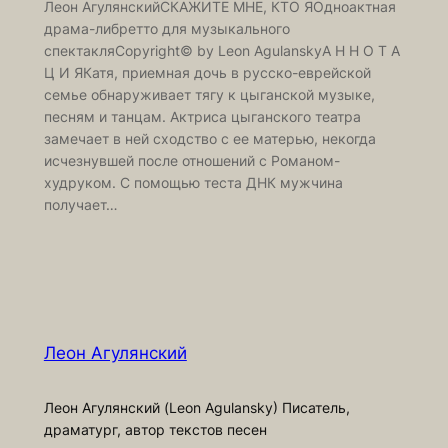
Леон АгулянскийСКАЖИТЕ МНЕ, КТО ЯОдноактная
драма-либретто для музыкального
спектакляCopyright© by Leon AgulanskyА Н Н О Т А
Ц И ЯКатя, приемная дочь в русско-еврейской
семье обнаруживает тягу к цыганской музыке,
песням и танцам. Актриса цыганского театра
замечает в ней сходство с ее матерью, некогда
исчезнувшей после отношений с Романом-
худруком. С помощью теста ДНК мужчина
получает…
Леон Агулянский
Леон Агулянский (Leon Agulansky) Писатель,
драматург, автор текстов песен