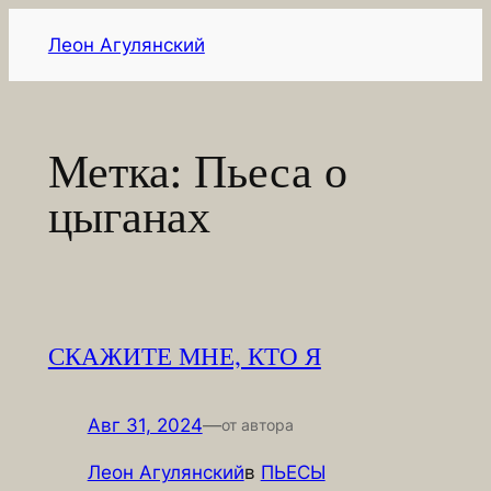
Перейти
Леон Агулянский
к
содержимому
Метка:
Пьеса о
цыганах
СКАЖИТЕ МНЕ, КТО Я
Авг 31, 2024
—
от автора
Леон Агулянский
в
ПЬЕСЫ