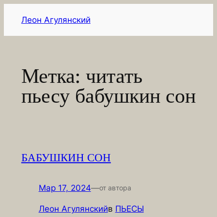
Перейти
Леон Агулянский
к
содержимому
Метка:
читать
пьесу бабушкин сон
БАБУШКИН СОН
Мар 17, 2024
—
от автора
Леон Агулянский
в
ПЬЕСЫ