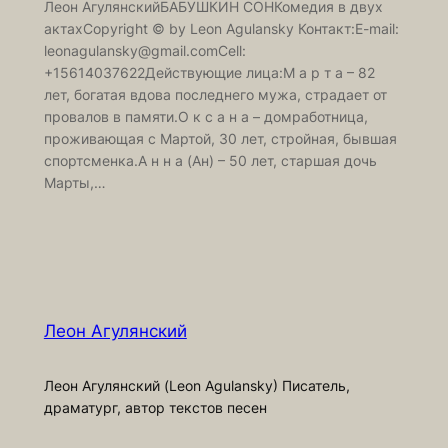
Леон АгулянскийБАБУШКИН СОНКомедия в двух
актахCopyright © by Leon Agulansky Контакт:E-mail:
leonagulansky@gmail.comCell:
+15614037622Действующие лица:М а р т а – 82
лет, богатая вдова последнего мужа, страдает от
провалов в памяти.О к с а н а – домработница,
проживающая с Мартой, 30 лет, стройная, бывшая
спортсменка.А н н а (Ан) – 50 лет, старшая дочь
Марты,…
Леон Агулянский
Леон Агулянский (Leon Agulansky) Писатель,
драматург, автор текстов песен