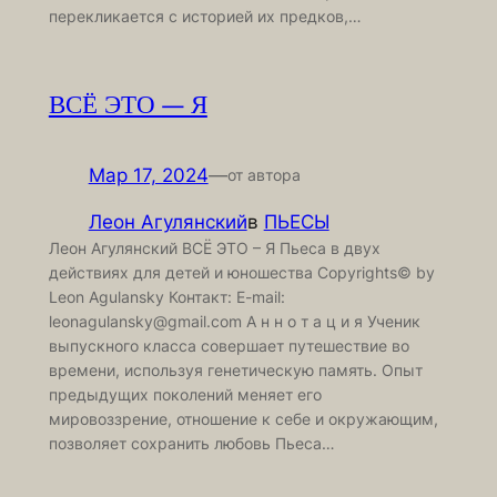
перекликается с историей их предков,…
ВСЁ ЭТО — Я
Мар 17, 2024
—
от автора
Леон Агулянский
в
ПЬЕСЫ
Леон Агулянский ВСЁ ЭТО – Я Пьеса в двух
действиях для детей и юношества Copyrights© by
Leon Agulansky Контакт: E-mail:
leonagulansky@gmail.com А н н о т а ц и я Ученик
выпускного класса совершает путешествие во
времени, используя генетическую память. Опыт
предыдущих поколений меняет его
мировоззрение, отношение к себе и окружающим,
позволяет сохранить любовь Пьеса…