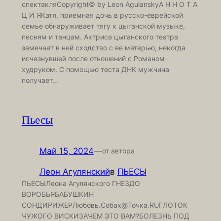
спектакляCopyright© by Leon AgulanskyА Н Н О Т А
Ц И ЯКатя, приемная дочь в русско-еврейской
семье обнаруживает тягу к цыганской музыке,
песням и танцам. Актриса цыганского театра
замечает в ней сходство с ее матерью, некогда
исчезнувшей после отношений с Романом-
худруком. С помощью теста ДНК мужчина
получает…
Пьесы
Май 15, 2024
—
от автора
Леон Агулянский
в
ПЬЕСЫ
ПЬЕСЫЛеона Агулянского ГНЕЗДО
ВОРОБЬЯБАБУШКИН
СОНДИРИЖЕРЛюбовь.Собак@Точка.RUГЛОТОК
ЧУЖОГО ВИСКИЗАЧЕМ ЭТО ВАМ?БОЛЕЗНЬ ПОД