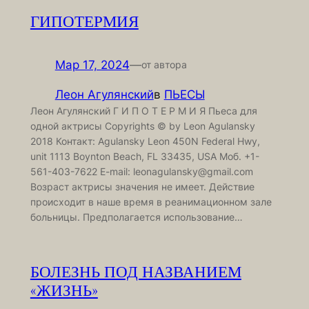
ГИПОТЕРМИЯ
Мар 17, 2024
—
от автора
Леон Агулянский
в
ПЬЕСЫ
Леон Агулянский Г И П О Т Е Р М И Я Пьеса для
одной актрисы Copyrights © by Leon Agulansky
2018 Контакт: Agulansky Leon 450N Federal Hwy,
unit 1113 Boynton Beach, FL 33435, USA Моб. +1-
561-403-7622 E-mail: leonagulansky@gmail.com
Возраст актрисы значения не имеет. Действие
происходит в наше время в реанимационном зале
больницы. Предполагается использование…
БОЛЕЗНЬ ПОД НАЗВАНИЕМ
«ЖИЗНЬ»