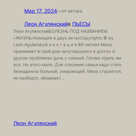
Мар 17, 2024
—
от автора
Леон Агулянский
в
ПЬЕСЫ
Леон АгулянскийБОЛЕЗНЬ ПОД НАЗВАНИЕМ
«ЖИЗНЬ»Комедия в двух актахCopyrights © by
Leon AgulanskyА н н о т а ц и я 80-летняя Мила
принимает в свой дом запутавшуюся в долгах и
других проблемах дочь с семьей. Готова отдать им
все. Но этого мало. Для спасения семьи надо стать
безнадежно больной, умирающей. Мила старается,
но наоборот, обнимает…
Леон Агулянский