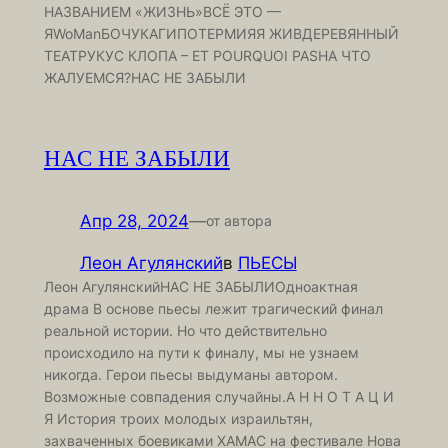
НАЗВАНИЕМ «ЖИЗНЬ»ВСЁ ЭТО —
ЯWoManБОЧУКАГИПОТЕРМИЯЯ ЖИВДЕРЕВЯННЫЙ
ТЕАТРУКУС КЛОПА – ET POURQUOI PASНА ЧТО
ЖАЛУЕМСЯ?НАС НЕ ЗАБЫЛИ
НАС НЕ ЗАБЫЛИ
Апр 28, 2024
—
от автора
Леон Агулянский
в
ПЬЕСЫ
Леон АгулянскийНАС НЕ ЗАБЫЛИОдноактная
драма В основе пьесы лежит трагический финал
реальной истории. Но что действительно
происходило на пути к финалу, мы не узнаем
никогда. Герои пьесы выдуманы автором.
Возможные совпадения случайны.А Н Н О Т А Ц И
Я История троих молодых израильтян,
захваченных боевиками ХАМАС на фестивале Нова