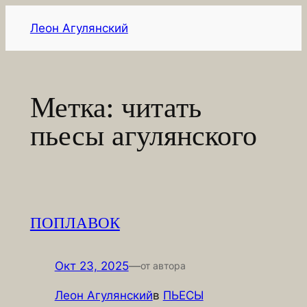
Перейти
Леон Агулянский
к
содержимому
Метка:
читать
пьесы агулянского
ПОПЛАВОК
Окт 23, 2025
—
от автора
Леон Агулянский
в
ПЬЕСЫ