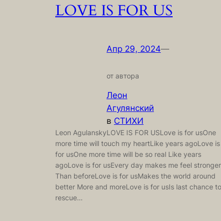
LOVE IS FOR US
Апр 29, 2024
—
от автора
Леон
Агулянский
в
СТИХИ
Leon AgulanskyLOVE IS FOR USLove is for usOne
more time will touch my heartLike years agoLove is
for usOne more time will be so real Like years
agoLove is for usEvery day makes me feel stronger
Than beforeLove is for usMakes the world around
better More and moreLove is for usIs last chance t
rescue…