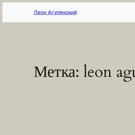
Перейти
Леон Агулянский
к
содержимому
Метка:
leon ag