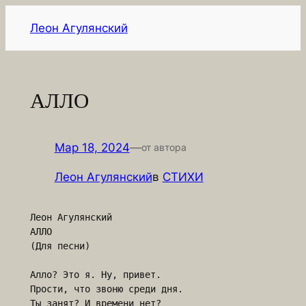
Перейти
Леон Агулянский
к
содержимому
АЛЛО
Мар 18, 2024
—
от автора
Леон Агулянский
в
СТИХИ
Леон Агулянский

АЛЛО

(Для песни)

Алло? Это я. Ну, привет.

Прости, что звоню среди дня.

Ты занят? И времени нет?
