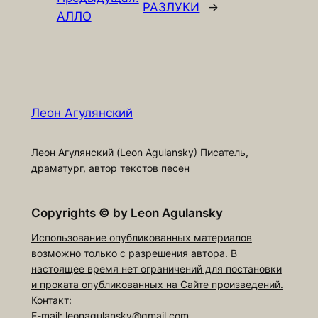
РАЗЛУКИ
→
АЛЛО
Леон Агулянский
Леон Агулянский (Leon Agulansky) Писатель,
драматург, автор текстов песен
Copyrights
©
by Leon Agulansky
Использование опубликованных материалов
возможно только с разрешения автора. В
настоящее время нет ограничений для постановки
и проката опубликованных на Сайте произведений.
Контакт:
E-mail: leonagulansky@gmail.com