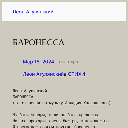
Перейти
Леон Агулянский
к
содержимому
БАРОНЕССА
Мар 18, 2024
—
от автора
Леон Агулянский
в
СТИХИ
Леон Агулянский

БАРОНЕССА

(текст песни на музыку Аркадия Хаславского)

Мы были молоды, и жизнь была прелестна.

Но все проходит очень быстро, как известно.

Я помню вас совсем другою, баронесса.
