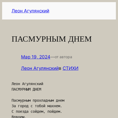
Перейти
Леон Агулянский
к
содержимому
ПАСМУРНЫМ ДНЕМ
Мар 19, 2024
—
от автора
Леон Агулянский
в
СТИХИ
Леон Агулянский

ПАСМУРНЫМ ДНЕМ

Пасмурным прохладным днем

За город с тобой махнем.

С поезда сойдем, пойдем.

Вдвоем.
