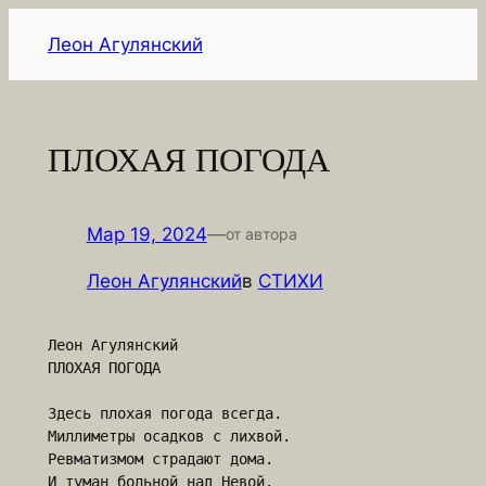
Перейти
Леон Агулянский
к
содержимому
ПЛОХАЯ ПОГОДА
Мар 19, 2024
—
от автора
Леон Агулянский
в
СТИХИ
Леон Агулянский

ПЛОХАЯ ПОГОДА

Здесь плохая погода всегда.

Миллиметры осадков с лихвой.

Ревматизмом страдают дома.

И туман больной над Невой.
