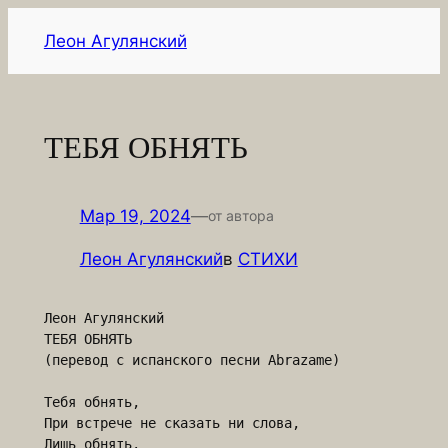
Перейти
Леон Агулянский
к
содержимому
ТЕБЯ ОБНЯТЬ
Мар 19, 2024
—
от автора
Леон Агулянский
в
СТИХИ
Леон Агулянский

ТЕБЯ ОБНЯТЬ

(перевод с испанского песни Abrazame)

Тебя обнять,

При встрече не сказать ни слова,

Лишь обнять.
